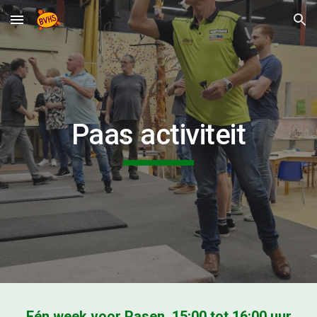
Skip to main content
Skip to navigation
Paas activiteit
Eén week voor Pasen
, 15
:
00 tot 16
:0
0 uur